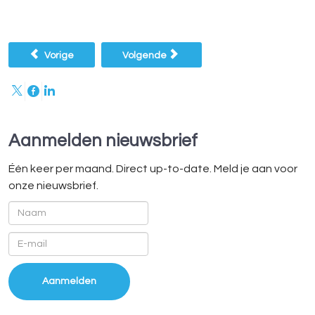
Vorig artikel: Xerte21: Eerste online conferentie!
Volgende artikel: Inschrijven X21 nu open!
Vorige
Volgende
Aanmelden nieuwsbrief
Één keer per maand. Direct up-to-date. Meld je aan voor
onze nieuwsbrief.