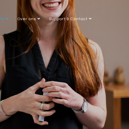
nts
Over ons
Support & Contact