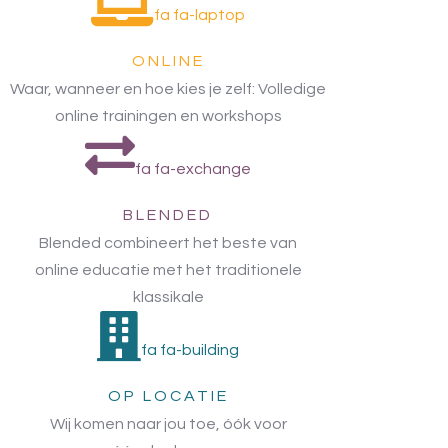
fa fa-laptop
ONLINE
Waar, wanneer en hoe kies je zelf: Volledige
online trainingen en workshops
fa fa-exchange
BLENDED
Blended combineert het beste van
online educatie met het traditionele
klassikale
fa fa-building
OP LOCATIE
Wij komen naar jou toe, óók voor