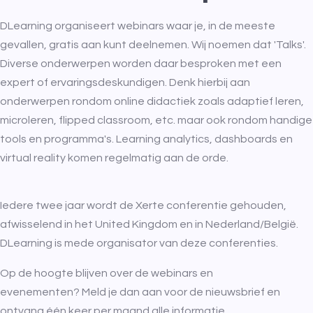
DLearning organiseert webinars waar je, in de meeste
gevallen, gratis aan kunt deelnemen. Wij noemen dat 'Talks'.
Diverse onderwerpen worden daar besproken met een
expert of ervaringsdeskundigen. Denk hierbij aan
onderwerpen rondom online didactiek zoals adaptief leren,
microleren, flipped classroom, etc. maar ook rondom handige
tools en programma's. Learning analytics, dashboards en
virtual reality komen regelmatig aan de orde.
Iedere twee jaar wordt de Xerte conferentie gehouden,
afwisselend in het United Kingdom en in Nederland/België.
DLearning is mede organisator van deze conferenties.
Op de hoogte blijven over de webinars en
evenementen? Meld je dan aan voor de nieuwsbrief en
ontvang één keer per maand alle informatie.