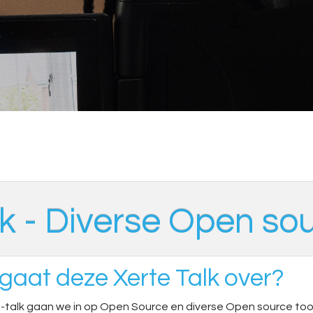
lk - Diverse Open sou
gaat deze Xerte Talk over?
e-talk gaan we in op Open Source en diverse Open source tool