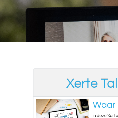
Xerte Ta
Waar 
In deze Xert