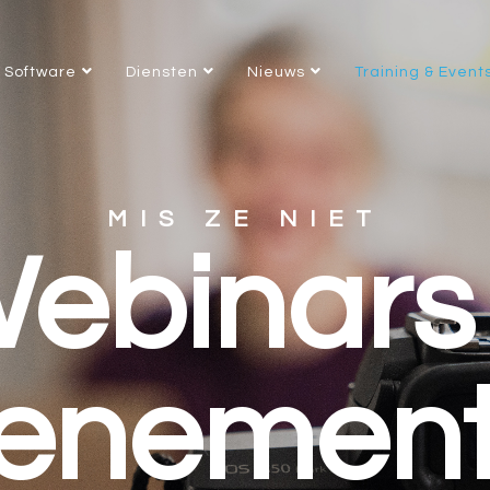
Software
Diensten
Nieuws
Training & Event
MIS ZE NIET
ebinars
enemen