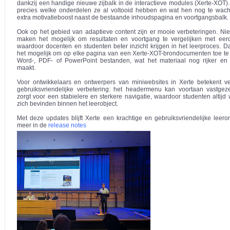
dankzij een handige nieuwe zijbalk in de interactieve modules (Xerte-XOT). 
precies welke onderdelen ze al voltooid hebben en wat hen nog te wach
extra motivatieboost naast de bestaande inhoudspagina en voortgangsbalk.
Ook op het gebied van adaptieve content zijn er mooie verbeteringen. Ni
maken het mogelijk om resultaten en voortgang te vergelijken met eerd
waardoor docenten en studenten beter inzicht krijgen in het leerproces. D
het mogelijk om op elke pagina van een Xerte-XOT-brondocumenten toe te
Word-, PDF- of PowerPoint bestanden, wat het materiaal nog rijker en 
maakt.
Voor ontwikkelaars en ontwerpers van miniwebsites in Xerte betekent v
gebruiksvriendelijke verbetering: het headermenu kan voortaan vastgez
zorgt voor een stabielere en sterkere navigatie, waardoor studenten altijd
zich bevinden binnen het leerobject.
Met deze updates blijft Xerte een krachtige en gebruiksvriendelijke leer
meer in de
release notes