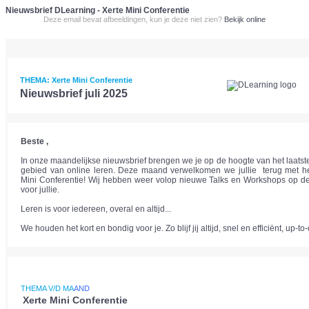
Nieuwsbrief DLearning - Xerte Mini Conferentie
Deze email bevat afbeeldingen, kun je deze niet zien?
Bekijk online
THEMA: Xerte Mini Conferentie
Nieuwsbrief juli 2025
Beste ,
In onze maandelijkse nieuwsbrief brengen we je op de hoogte van het laatst
gebied van online leren. Deze maand verwelkomen we jullie terug met he
Mini Conferentie! Wij hebben weer volop nieuwe Talks en Workshops op d
voor jullie.
Leren is voor iedereen, overal en altijd...
We houden het kort en bondig voor je. Zo blijf jij altijd, snel en efficiënt, up-to
THEMA V/D MA
AND
Xerte Mini Conferentie