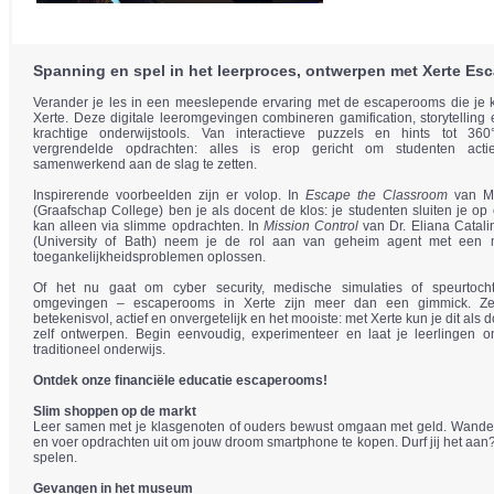
Spanning en spel in het leerproces, ontwerpen met Xerte E
Verander je les in een meeslepende ervaring met de escaperooms die je 
Xerte. Deze digitale leeromgevingen combineren gamification, storytelling e
krachtige onderwijstools. Van interactieve puzzels en hints tot 36
vergrendelde opdrachten: alles is erop gericht om studenten actief
samenwerkend aan de slag te zetten.
Inspirerende voorbeelden zijn er volop. In
Escape the Classroom
van M
(Graafschap College) ben je als docent de klos: je studenten sluiten je o
kan alleen via slimme opdrachten. In
Mission Control
van Dr. Eliana Catal
(University of Bath) neem je de rol aan van geheim agent met een mi
toegankelijkheidsproblemen oplossen.
Of het nu gaat om cyber security, medische simulaties of speurtocht
omgevingen – escaperooms in Xerte zijn meer dan een gimmick. Z
betekenisvol, actief en onvergetelijk en het mooiste: met Xerte kun je dit als
zelf ontwerpen. Begin eenvoudig, experimenteer en laat je leerlingen 
traditioneel onderwijs.
Ontdek onze financiële educatie escaperooms!
Slim shoppen op de markt
Leer samen met je klasgenoten of ouders bewust omgaan met geld. Wandel
en voer opdrachten uit om jouw droom smartphone te kopen. Durf jij het aan
spelen.
Gevangen in het museum