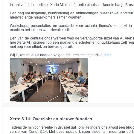
In juni vond de jaarlijkse Xerte Mini conferentie plaats, dit keer in hartje Bruss
Een dag vol inspiratie, kennisdeling en ontmoetingen, waar zowel ervaren 
nieuwsgierige nieuwkomers samenkwamen.
Workshops, presentaties en aandacht voor actuele thema’s zoals AI in 
maakten het tot een waardevolle editie.
Een van de centrale onderwerpen was de verantwoorde inzet van AI. Alek N
hoe Xerte AI integreert op een manier die scholen en ontwikkelaars zelf reg
met oog voor ethiek en bewust gebruik.
Wij kijken nu al uit naar de volgende! Lees het hele artikel
hier
.
Xerte 3.14: Overzicht en nieuwe functies
Tijdens de miniconferentie in Brussel gaf Tom Reijnders ons alvast een blik
versie van Xerte: 3.14. Met deze update krijgen studenten meer grip op 