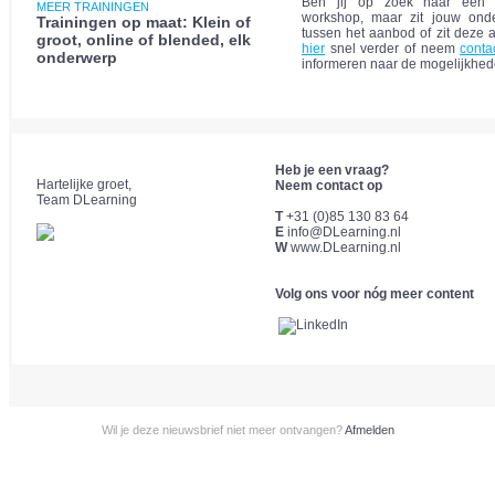
Ben jij op zoek naar een t
MEER TRAININGEN
workshop, maar zit jouw onde
Trainingen op maat: Klein of
tussen het aanbod of zit deze a
groot, online of blended, elk
hier
snel verder of neem
conta
onderwerp
informeren naar de mogelijkhed
Heb je een vraag?
Hartelijke groet,
Neem contact op
Team DLearning
T
+31 (0)85 130 83 64
E
info@DLearning.nl
W
www.DLearning.nl
Volg ons voor nóg meer content
Wil je deze nieuwsbrief niet meer ontvangen?
Afmelden